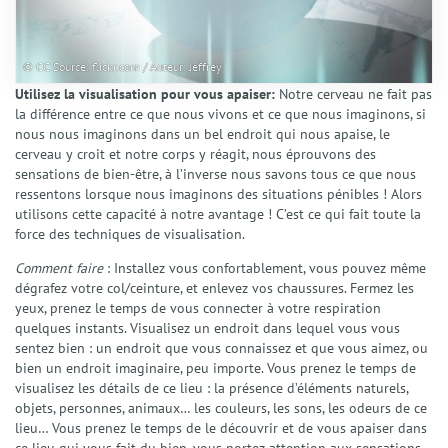
© CC Source: flickr.com / Auteur: Jeffrey
Utilisez la visualisation pour vous apaiser:
Notre cerveau ne fait pas
la différence entre ce que nous vivons et ce que nous imaginons, si
nous nous imaginons dans un bel endroit qui nous apaise, le
cerveau y croit et notre corps y réagit, nous éprouvons des
sensations de bien-être, à l’inverse nous savons tous ce que nous
ressentons lorsque nous imaginons des situations pénibles ! Alors
utilisons cette capacité à notre avantage ! C’est ce qui fait toute la
force des techniques de visualisation.
Comment faire
: Installez vous confortablement, vous pouvez même
dégrafez votre col/ceinture, et enlevez vos chaussures. Fermez les
yeux, prenez le temps de vous connecter à votre respiration
quelques instants. Visualisez un endroit dans lequel vous vous
sentez bien : un endroit que vous connaissez et que vous aimez, ou
bien un endroit imaginaire, peu importe. Vous prenez le temps de
visualisez les détails de ce lieu : la présence d’éléments naturels,
objets, personnes, animaux… les couleurs, les sons, les odeurs de ce
lieu… Vous prenez le temps de le découvrir et de vous apaiser dans
ce lieu qui vous fait du bien, vous portez attention aux sensations