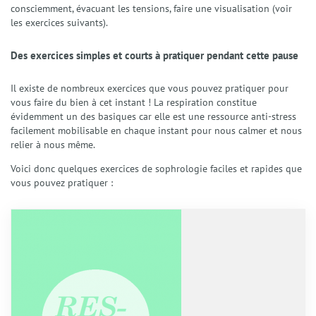
consciemment, évacuant les tensions, faire une visualisation (voir
Qui suis-je ?
les exercices suivants).
Présentation
Mon accompagnement
Des exercices simples et courts à pratiquer pendant cette pause
Mes domaines d’intervention
Éthique et déontologie
Il existe de nombreux exercices que vous pouvez pratiquer pour
Spécialités
vous faire du bien à cet instant ! La respiration constitue
évidemment un des basiques car elle est une ressource anti-stress
Gestion du stress et anxiété
facilement mobilisable en chaque instant pour nous calmer et nous
Émotions et Santé Émotionnelle
relier à nous même.
Préparation Mentale
Confiance en Soi
Voici donc quelques exercices de sophrologie faciles et rapides que
vous pouvez pratiquer :
Enfants et Adolescents
Techniques
La Sophrologie
La Résolution Émotionnelle (EmRes)
L’Harmonisation Globale
L’Hypnose Ericksonienne
Le Reiki
Services