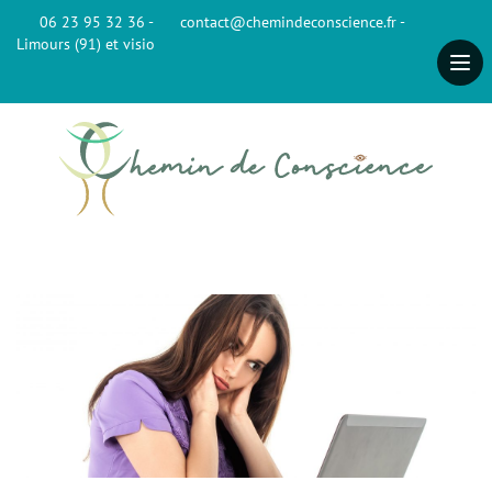
06 23 95 32 36 -
contact@chemindeconscience.fr -
Limours (91) et visio