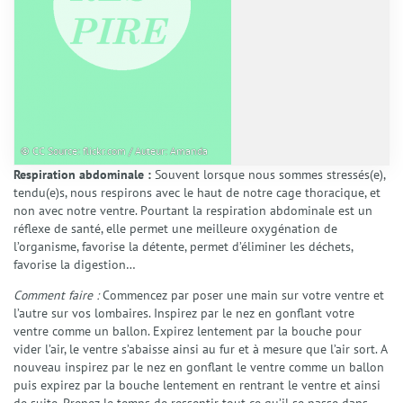
Séances individuelles Adultes
Séances Enfants et Adolescents
Séances collectives de Sophrologie
Ateliers et Sophro-Balades
Interventions et Prestations
Actualités
Tarifs
© CC Source: flickr.com / Auteur: Amanda
FAQ
Respiration abdominale :
Souvent lorsque nous sommes stressés(e),
Contact
tendu(e)s, nous respirons avec le haut de notre cage thoracique, et
non avec notre ventre. Pourtant la respiration abdominale est
un
réflexe de santé, elle permet une meilleure oxygénation de
l’organisme, favorise la détente, permet d’éliminer les déchets,
favorise la digestion…
Comment faire :
Commencez par poser une main sur votre ventre et
l’autre sur vos lombaires. Inspirez par le nez en gonflant votre
ventre comme un ballon. Expirez lentement par la bouche pour
vider l’air, le ventre s’abaisse ainsi au fur et à mesure que l’air sort. A
nouveau inspirez par le nez en gonflant le ventre comme un ballon
puis expirez par la bouche lentement en rentrant le ventre et ainsi