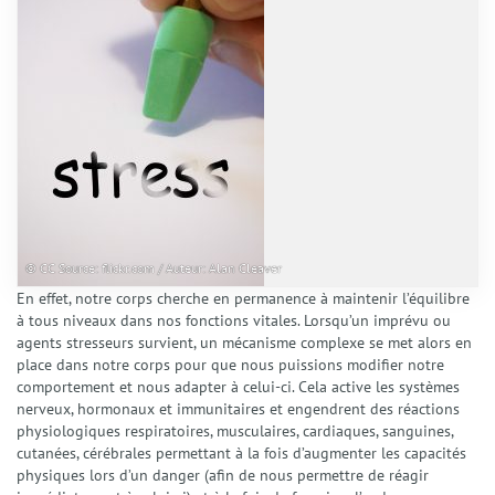
© CC Source: flickr.com / Auteur: Alan Cleaver
En effet, notre corps cherche en permanence à maintenir l’équilibre
Accueil
à tous niveaux dans nos fonctions vitales. Lorsqu’un imprévu ou
Qui suis-je ?
agents stresseurs survient, un mécanisme complexe se met alors en
place dans notre corps pour que nous puissions modifier notre
Présentation
comportement et nous adapter à celui-ci. Cela active les systèmes
Mon accompagnement
nerveux, hormonaux et immunitaires et engendrent des réactions
Mes domaines d’intervention
physiologiques respiratoires, musculaires, cardiaques, sanguines,
Éthique et déontologie
cutanées, cérébrales permettant à la fois d’augmenter les capacités
Spécialités
physiques lors d’un danger (afin de nous permettre de réagir