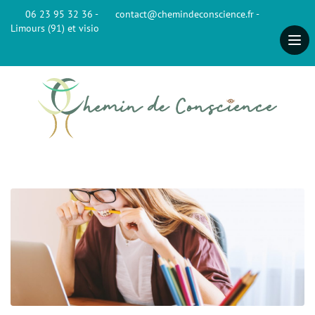
06 23 95 32 36 -
contact@chemindeconscience.fr -
Limours (91) et visio