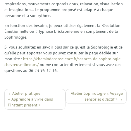
respirations, mouvements corporels doux, relaxation, visualisation
et imagination… Le programme proposé est adapté à chaque
personne et à son rythme.
En fonction des besoins, je peux utiliser également la Résolution
Émotionnelle ou l’Hypnose Ericksonienne en complément de la
Sophrologie.
Si vous souhaitez en savoir plus sur ce qu’est la Sophrologie et ce
qu’elle peut apporter vous pouvez consulter la page dédiée sur
mon site :
https://chemindeconscience.fr/seances-de-sophrologie-
chevreuse-limours/
ou me contacter directement si vous avez des
questions au 06 23 95 32 36.
Navigation
Atelier pratique
Atelier Sophrologie « Voyage
« Apprendre à vivre dans
sensoriel olfactif »
de
l’instant présent »
l’article