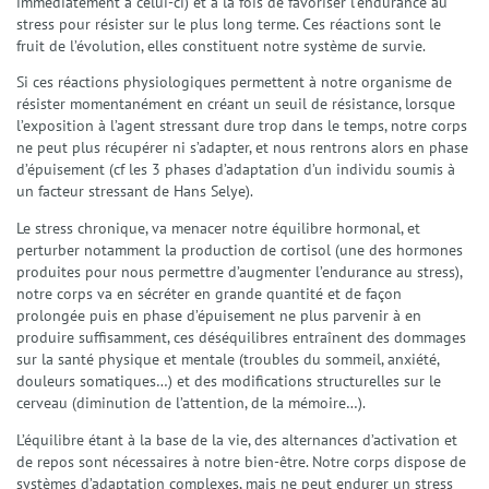
immédiatement à celui-ci) et à la fois de favoriser l’endurance au
Gestion du stress et anxiété
stress pour résister sur le plus long terme. Ces réactions sont le
Émotions et Santé Émotionnelle
fruit de l’évolution, elles constituent notre système de survie.
Préparation Mentale
Si ces réactions physiologiques permettent à notre organisme de
Confiance en Soi
résister momentanément en créant un seuil de résistance, lorsque
Enfants et Adolescents
l’exposition à l’agent stressant dure trop dans le temps, notre corps
Techniques
ne peut plus récupérer ni s’adapter, et nous rentrons alors en phase
La Sophrologie
d’épuisement (cf les 3 phases d’adaptation d’un individu soumis à
La Résolution Émotionnelle (EmRes)
un facteur stressant de Hans Selye).
L’Harmonisation Globale
Le stress chronique, va menacer notre équilibre hormonal, et
L’Hypnose Ericksonienne
perturber notamment la production de cortisol (une des hormones
Le Reiki
produites pour nous permettre d’augmenter l’endurance au stress),
notre corps va en sécréter en grande quantité et de façon
Services
prolongée puis en phase d’épuisement ne plus parvenir à en
Séances individuelles Adultes
produire suffisamment, ces déséquilibres entraînent des dommages
Séances Enfants et Adolescents
sur la santé physique et mentale (troubles du sommeil, anxiété,
Séances collectives de Sophrologie
douleurs somatiques…) et des modifications structurelles sur le
Ateliers et Sophro-Balades
cerveau (diminution de l’attention, de la mémoire…).
Interventions et Prestations
L’équilibre étant à la base de la vie, des alternances d’activation et
de repos sont nécessaires à notre bien-être. Notre corps dispose de
Actualités
systèmes d’adaptation complexes, mais ne peut endurer un stress