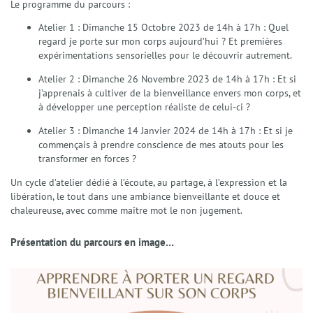
Ateliers et Sophro-Balades
Le programme du parcours :
Interventions et Prestations
Atelier 1 : Dimanche 15 Octobre 2023 de 14h à 17h : Quel
regard je porte sur mon corps aujourd’hui ? Et premières
Actualités
expérimentations sensorielles pour le découvrir autrement.
Tarifs
Atelier 2 : Dimanche 26 Novembre 2023 de 14h à 17h : Et si
FAQ
j’apprenais à cultiver de la bienveillance envers mon corps, et
Contact
à développer une perception réaliste de celui-ci ?
Atelier 3 : Dimanche 14 Janvier 2024 de 14h à 17h : Et si je
commençais à prendre conscience de mes atouts pour les
transformer en forces ?
Un cycle d’atelier dédié à l’écoute, au partage, à l’expression et la
libération, le tout dans une ambiance bienveillante et douce et
chaleureuse, avec comme maître mot le non jugement.
Présentation du parcours en image…