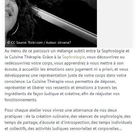
Mes domaines d’intervention
Éthique et déontologie
Spécialités
Gestion du stress et anxiété
Émotions et Santé Émotionnelle
Préparation Mentale
© CC Source: flickr.com / Auteur: silvana7
Confiance en Soi
Au menu de ce parcours un mélange subtil entre la Sophrologie et
la Cuisine Thérapie. Grâce à la
Sophrologie
, vous découvrirez ou
Enfants et Adolescents
redécouvrirez votre corps, vous apprendrez à vous mettre à son
Techniques
écoute, à accueillir les émotions sans jugement ni a priori, et vous
La Sophrologie
développerez une représentation juste de votre corps dans votre
La Résolution Émotionnelle (EmRes)
conscience. La Cuisine Thérapie vous permettra de déposer,
L’Harmonisation Globale
représenter et libérer vos ressentis et émotions à travers les
ingrédients de façon ludique et créative, afin de réajuster vos
L’Hypnose Ericksonienne
fonctionnements.
Le Reiki
Services
Pour chaque atelier vous vivrez une alternance de nos deux
pratiques : de la création culinaire, des séances de sophrologie, des
Séances individuelles Adultes
temps de partage, d’écoute et d’introspection, des temps individuels
Séances Enfants et Adolescents
et collectifs, des activités ludiques sensorielles et corporelles…
Séances collectives de Sophrologie