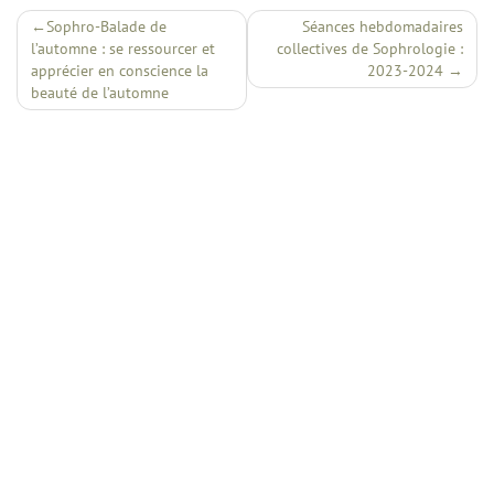
Navigation
Sophro-Balade de
Séances hebdomadaires
l’automne : se ressourcer et
collectives de Sophrologie :
de
apprécier en conscience la
2023-2024
l’article
beauté de l’automne