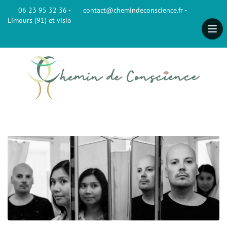
06 23 95 32 36 -
contact@chemindeconscience.fr -
Limours (91) et visio