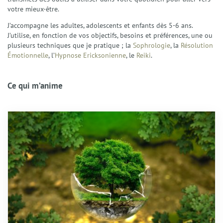
votre mieux-être.
J’accompagne les adultes, adolescents et enfants dès 5-6 ans.
J’utilise, en fonction de vos objectifs, besoins et préférences, une ou
plusieurs techniques que je pratique ; la
Sophrologie
, la
Résolution
Émotionnelle
, l’
Hypnose Ericksonienne
, le
Reiki
.
Ce qui m’anime
Accueil
Qui suis-je ?
Présentation
Mon accompagnement
Mes domaines d’intervention
Éthique et déontologie
Spécialités