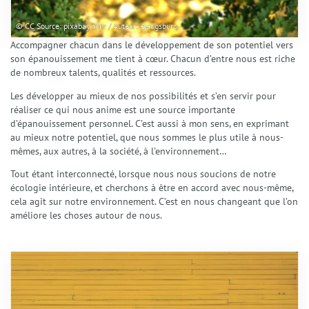
Gestion du stress et anxiété
Émotions et Santé Émotionnelle
© CC Source: pixabay.com / Auteur: ejaugsburg
Préparation Mentale
Accompagner chacun dans le développement de son potentiel vers
Confiance en Soi
son épanouissement me tient à cœur. Chacun d’entre nous est riche
Enfants et Adolescents
de nombreux talents, qualités et ressources.
Techniques
Les développer au mieux de nos possibilités et s’en servir pour
La Sophrologie
réaliser ce qui nous anime est une source importante
La Résolution Émotionnelle (EmRes)
d’épanouissement personnel. C’est aussi à mon sens, en exprimant
L’Harmonisation Globale
au mieux notre potentiel, que nous sommes le plus utile à nous-
mêmes, aux autres, à la société, à l’environnement…
L’Hypnose Ericksonienne
Le Reiki
Tout étant interconnecté, lorsque nous nous soucions de notre
Services
écologie intérieure, et cherchons à être en accord avec nous-même,
Séances individuelles Adultes
cela agit sur notre environnement. C’est en nous changeant que l’on
améliore les choses autour de nous.
Séances Enfants et Adolescents
Séances collectives de Sophrologie
Ateliers et Sophro-Balades
Interventions et Prestations
Actualités