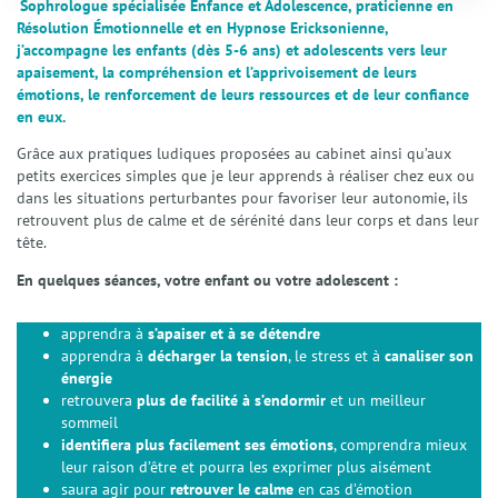
Sophrologue spécialisée Enfance et Adolescence, praticienne en
Résolution Émotionnelle et en Hypnose Ericksonienne,
j’accompagne les enfants (dès 5-6 ans) et adolescents vers leur
apaisement, la compréhension et l’apprivoisement de leurs
émotions, le renforcement de leurs ressources et de leur confiance
en eux.
Grâce aux pratiques ludiques proposées au cabinet ainsi qu’aux
petits exercices simples que je leur apprends à réaliser chez eux ou
dans les situations perturbantes pour favoriser leur autonomie, ils
retrouvent plus de calme et de sérénité dans leur corps et dans leur
tête.
En quelques séances, votre enfant ou votre adolescent :
apprendra à
s’apaiser et à se détendre
apprendra à
décharger la tension
, le stress et à
canaliser son
énergie
retrouvera
plus de facilité à s’endormir
et un meilleur
sommeil
identifiera plus facilement ses émotions
, comprendra mieux
leur raison d’être et pourra les exprimer plus aisément
saura agir pour
retrouver le calme
en cas d’émotion