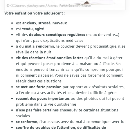
© CC Source: pixabay.com / Auteur: PublicDomainPictures
Votre enfant ou votre adolescent :
est
anxieux, stressé, nerveux
est
tendu, agité
vit des
douleurs somatiques régulières
(maux de ventre…)
qui n’ont pas d’explications médicales
Accueil
a
du mal à s’endormir,
le coucher devient problématique, il se
réveille dans la nuit
Qui suis-je ?
vit des réactions émotionnelles fortes
qu’il a du mal à gérer
Présentation
et qui peuvent poser problème à la maison ou à l’école. Ses
émotions peuvent l’envahir sans qu’ils comprenne pourquoi
Mon accompagnement
ni comment s’apaiser. Vous ne savez pas forcément comment
Mes domaines d’intervention
réagir dans ces situations
Éthique et déontologie
se met une forte pression
par rapport aux résultats scolaires,
Spécialités
à l’école ou à ses activités et cela devient difficile à gérer
Gestion du stress et anxiété
ressent des peurs importantes
ou des phobies qui lui posent
problème dans la vie quotidienne
Émotions et Santé Émotionnelle
n’ose pas faire certaines choses
, évite certaines situations
Préparation Mentale
sociales
Confiance en Soi
se renferme
, s’isole, vous avez du mal à communiquer avec lui
Enfants et Adolescents
souffre de troubles de l’attention, de difficultés de