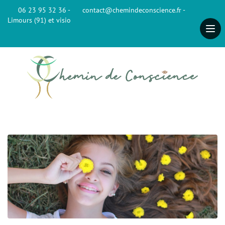
06 23 95 32 36 -
contact@chemindeconscience.fr -
Limours (91) et visio