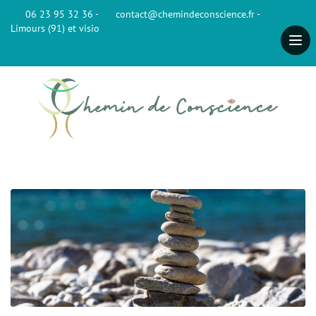
06 23 95 32 36 -
contact@chemindeconscience.fr -
Limours (91) et visio