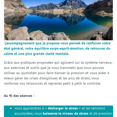
Actualités
Tarifs
FAQ
Contact
© CC Source: pixabay.com / Auteur: Free-Photos
L’accompagnement que je propose vous permet de renforcer votre
état général, votre équilibre corps-esprit-émotion, de retrouver du
calme et une plus grande clarté mentale.
Grâce aux pratiques proposées qui agissent sur le système nerveux,
aux exercices et outils que je vous transmets que vous pouvez
utiliser au quotidien pour faire baisser la pression et vous aider à
mieux gérer les crises d’angoisses et les pics de stress, vous
renforcez vos ressources et reprenez petit à petit le contrôle.
Au fil des séances :
vous apprendrez à «
décharger le stress
» et les tensions
accumulées, vous
baisserez le niveau de stress
et de pression