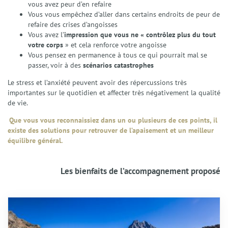
Éthique et déontologie
vous avez peur d’en refaire
Spécialités
Vous vous empêchez d’aller dans certains endroits de peur de
refaire des crises d’angoisses
Gestion du stress et anxiété
Vous avez l’
impression que vous ne « contrôlez plus du tout
Émotions et Santé Émotionnelle
votre corps
» et cela renforce votre angoisse
Préparation Mentale
Vous pensez en permanence à tous ce qui pourrait mal se
Confiance en Soi
passer, voir à des
scénarios catastrophes
Enfants et Adolescents
Le stress et l’anxiété peuvent avoir des répercussions très
Techniques
importantes sur le quotidien et affecter très négativement la qualité
La Sophrologie
de vie.
La Résolution Émotionnelle (EmRes)
Que vous vous reconnaissiez dans un ou plusieurs de ces points, il
L’Harmonisation Globale
existe des solutions pour retrouver de l’apaisement et un meilleur
L’Hypnose Ericksonienne
équilibre général.
Le Reiki
Services
Les bienfaits de l’accompagnement proposé
Séances individuelles Adultes
Séances Enfants et Adolescents
Séances collectives de Sophrologie
Ateliers et Sophro-Balades
Interventions et Prestations