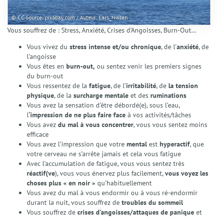
© CC Source: pixabay.com / Auteur: Lars_Nissen
Vous souffrez de : Stress, Anxiété, Crises d’Angoisses, Burn-Out…
Vous vivez du
stress intense et/ou chronique
, de l’
anxiété
, de
l’angoisse
Vous êtes en
burn-out,
ou sentez venir les premiers signes
du burn-out
Vous ressentez de la
fatigue
, de l’
irritabilité
, de
la tension
physique
, de la
surcharge mentale
et des
ruminations
Vous avez la sensation d’être débordé(e), sous l’eau,
l
‘impression de ne plus faire face
à vos activités/tâches
Vous avez
du mal à vous concentrer
, vous vous sentez moins
efficace
Vous avez l’impression que votre
mental
est
hyperactif
, que
votre cerveau ne s’arrête jamais et cela vous fatigue
Accueil
Avec l’accumulation de fatigue, vous vous sentez très
Qui suis-je ?
réactif(ve
), vous vous énervez plus facilement,
vous voyez les
choses plus « en noir »
qu’habituellement
Présentation
Vous avez du mal à vous endormir ou à vous ré-endormir
Mon accompagnement
durant la nuit, vous souffrez de
troubles du sommeil
Mes domaines d’intervention
Vous souffrez de
crises d’angoisses/attaques de panique
et