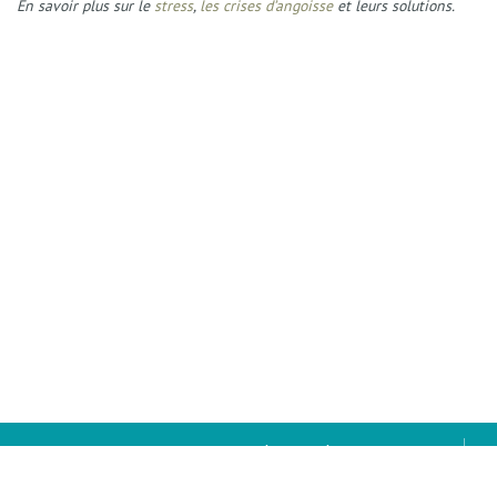
En savoir plus sur le
stress
,
les crises d’angoisse
et leurs solutions.
Amanda Bouard - Chemin de Conscience
Sophrologue - Praticienne en Résolution Émotionnelle, Hypnose Ericksonienne
et Harmonisation Globale - Enseignant Reiki à Limours (91) et visio