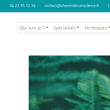
06 23 95 32 36 -
contact@chemindeconscience.fr -
L
Qui suis-je ?
Spécialités
Techniques