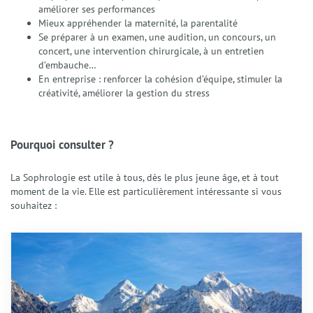
Préparation Mentale
améliorer ses performances
Confiance en Soi
Mieux appréhender la maternité, la parentalité
Se préparer à un examen, une audition, un concours, un
Enfants et Adolescents
concert, une intervention chirurgicale, à un entretien
Techniques
d’embauche…
La Sophrologie
En entreprise : renforcer la cohésion d’équipe, stimuler la
La Résolution Émotionnelle (EmRes)
créativité, améliorer la gestion du stress
L’Harmonisation Globale
L’Hypnose Ericksonienne
Le Reiki
Pourquoi consulter ?
Services
Séances individuelles Adultes
La Sophrologie est utile à tous, dès le plus jeune âge, et à tout
Séances Enfants et Adolescents
moment de la vie. Elle est particulièrement intéressante si vous
souhaitez :
Séances collectives de Sophrologie
Ateliers et Sophro-Balades
Interventions et Prestations
Actualités
Tarifs
FAQ