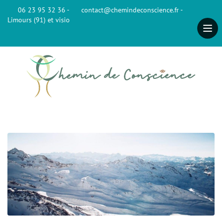
06 23 95 32 36 -
contact@chemindeconscience.fr -
Limours (91) et visio