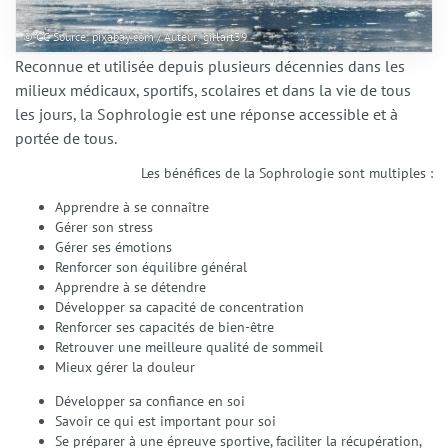
© CC Source: pixabay.com / Auteur: girlart39
Reconnue et utilisée depuis plusieurs décennies dans les
milieux médicaux, sportifs, scolaires et dans la vie de tous
les jours, la Sophrologie est une réponse accessible et à
portée de tous.
Les bénéfices de la Sophrologie sont multiples :
Apprendre à se connaître
Accueil
Gérer son stress
Gérer ses émotions
Qui suis-je ?
Renforcer son équilibre général
Apprendre à se détendre
Présentation
Développer sa capacité de concentration
Mon accompagnement
Renforcer ses capacités de bien-être
Mes domaines d’intervention
Retrouver une meilleure qualité de sommeil
Éthique et déontologie
Mieux gérer la douleur
Spécialités
Développer sa confiance en soi
Gestion du stress et anxiété
Savoir ce qui est important pour soi
Émotions et Santé Émotionnelle
Se préparer à une épreuve sportive, faciliter la récupération,