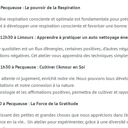
Pecqueuse : Le pouvoir de la Respiration
re. Une respiration consciente et optimale est fondamentale pour prés
sant à développer une respiration consciente et favoriser une bonn
12h30 à Limours :
Apprendre à pratiquer un auto nettoyage éne
e quotidien est un flux d’énergies, certaines positives, d’autres né
ations négatives. Cet atelier vous apprendra des techniques simpl
h30 à Pecqueuse : Cultiver l’Amour en Soi
 attente ni jugement, enrichit notre vie. Nous pouvons tous dével
éations et notre connexion à la nature.
phrologie et les affirmations positives, permettra de cultiver et ray
 à Pecqueuse : La Force de la Gratitude
aissant des petites et grandes choses que nous apprécions dans l’e
ance en la vie.. Un atelier pour expérimenter, grâce à une diversité 