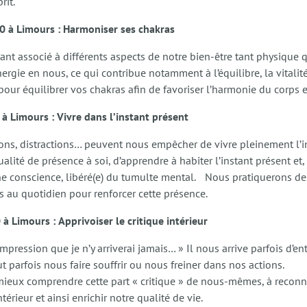
rit.
 à Limours :
Harmoniser ses chakras
tant associé à différents aspects de notre bien-être tant physique 
rgie en nous, ce qui contribue notamment à l’équilibre, la vitalité,
our équilibrer vos chakras afin de favoriser l’harmonie du corps et 
à Limours :
Vivre dans l’instant présent
tions, distractions… peuvent nous empêcher de vivre pleinement l’i
ualité de présence à soi, d’apprendre à habiter l’instant présent et,
ine conscience, libéré(e) du tumulte mental. Nous pratiquerons de
s au quotidien pour renforcer cette présence.
à Limours :
Apprivoiser le critique intérieur
l’impression que je n’y arriverai jamais… » Il nous arrive parfois d’en
t parfois nous faire souffrir ou nous freiner dans nos actions.
mieux comprendre cette part « critique » de nous-mêmes, à reconna
érieur et ainsi enrichir notre qualité de vie.