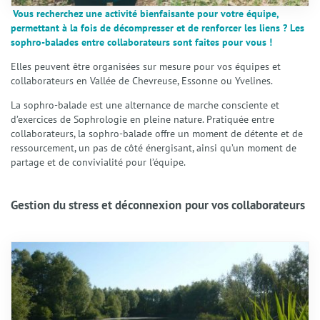
Vous recherchez une activité bienfaisante pour votre équipe,
permettant à la fois de décompresser et de renforcer les liens ? Les
sophro-balades entre collaborateurs sont faites pour vous !
Elles peuvent être organisées sur mesure pour vos équipes et
collaborateurs en Vallée de Chevreuse, Essonne ou Yvelines.
Accueil
La sophro-balade est une alternance de marche consciente et
d’exercices de Sophrologie en pleine nature. Pratiquée entre
Qui suis-je ?
collaborateurs, la sophro-balade offre un moment de détente et de
Présentation
ressourcement, un pas de côté énergisant, ainsi qu’un moment de
Mon accompagnement
partage et de convivialité pour l’équipe.
Mes domaines d’intervention
Éthique et déontologie
Gestion du stress et déconnexion
pour vos collaborateurs
Spécialités
Gestion du stress et anxiété
Émotions et Santé Émotionnelle
Préparation Mentale
Confiance en Soi
Enfants et Adolescents
Techniques