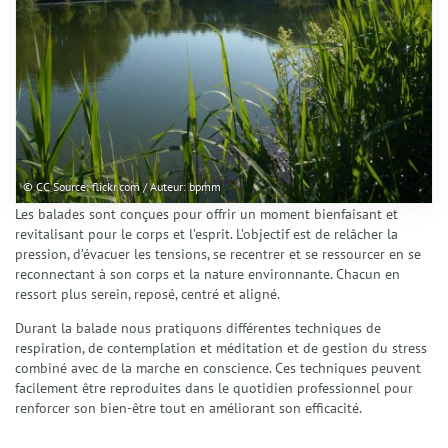
La Sophrologie
La Résolution Émotionnelle (EmRes)
L’Harmonisation Globale
L’Hypnose Ericksonienne
Le Reiki
Services
Séances individuelles Adultes
Séances Enfants et Adolescents
© CC Source: flickr.com / Auteur: bpmm
Séances collectives de Sophrologie
Les balades sont conçues pour offrir un moment bienfaisant et
Ateliers et Sophro-Balades
revitalisant pour le corps et l’esprit. L’objectif est de relâcher la
Interventions et Prestations
pression, d’évacuer les tensions, se recentrer et se ressourcer en se
reconnectant à son corps et la nature environnante. Chacun en
Actualités
ressort plus serein, reposé, centré et aligné.
Tarifs
Durant la balade nous pratiquons différentes techniques de
FAQ
respiration, de contemplation et méditation et de gestion du stress
Contact
combiné avec de la marche en conscience. Ces techniques peuvent
facilement être reproduites dans le quotidien professionnel pour
renforcer son bien-être tout en améliorant son efficacité.