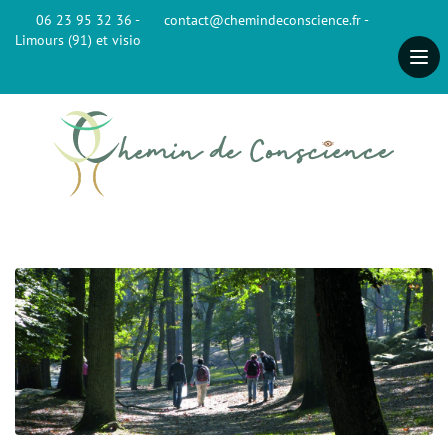
06 23 95 32 36 -
contact@chemindeconscience.fr -
Limours (91) et visio