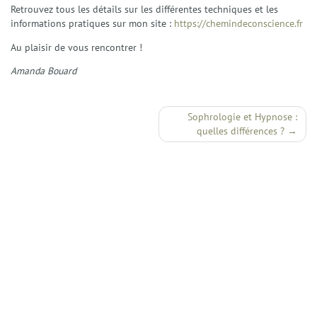
Séances Enfants et Adolescents
Retrouvez tous les détails sur les différentes techniques et les
Séances collectives de Sophrologie
informations pratiques sur mon site :
https://chemindeconscience.fr
Ateliers et Sophro-Balades
Au plaisir de vous rencontrer !
Interventions et Prestations
Amanda Bouard
Actualités
Tarifs
Navigation
FAQ
Sophrologie et Hypnose :
quelles différences ?
de
Contact
l’article