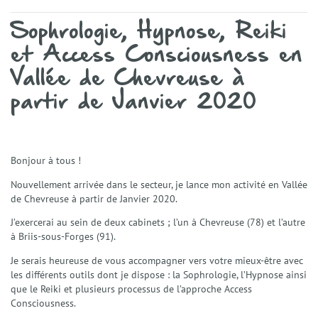
Présentation
Sophrologie, Hypnose, Reiki
Mon accompagnement
Mes domaines d’intervention
et Access Consciousness en
Éthique et déontologie
Vallée de Chevreuse à
Spécialités
partir de Janvier 2020
Gestion du stress et anxiété
Émotions et Santé Émotionnelle
Préparation Mentale
Confiance en Soi
Bonjour à tous !
Enfants et Adolescents
Nouvellement arrivée dans le secteur, je lance mon activité en Vallée
Techniques
de Chevreuse à partir de Janvier 2020.
La Sophrologie
La Résolution Émotionnelle (EmRes)
J’exercerai au sein de deux cabinets ; l’un à Chevreuse (78) et l’autre
à Briis-sous-Forges (91).
L’Harmonisation Globale
L’Hypnose Ericksonienne
Je serais heureuse de vous accompagner vers votre mieux-être avec
Le Reiki
les différents outils dont je dispose : la Sophrologie, l’Hypnose ainsi
Services
que le Reiki et plusieurs processus de l’approche Access
Consciousness.
Séances individuelles Adultes