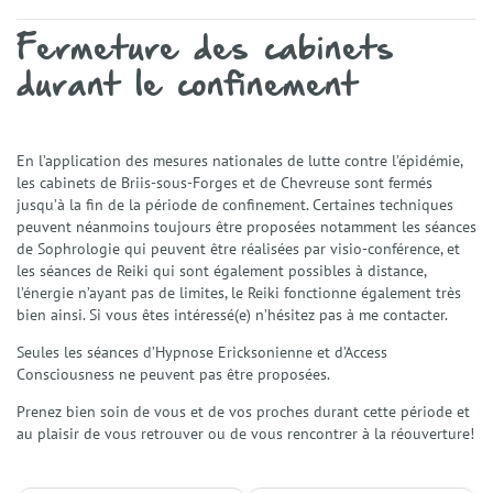
Mes domaines d’intervention
Éthique et déontologie
Fermeture des cabinets
Spécialités
durant le confinement
Gestion du stress et anxiété
Émotions et Santé Émotionnelle
Préparation Mentale
En l’application des mesures nationales de lutte contre l’épidémie,
Confiance en Soi
les cabinets de Briis-sous-Forges et de Chevreuse sont fermés
Enfants et Adolescents
jusqu’à la fin de la période de confinement. Certaines techniques
Techniques
peuvent néanmoins toujours être proposées notamment les séances
La Sophrologie
de Sophrologie qui peuvent être réalisées par visio-conférence, et
La Résolution Émotionnelle (EmRes)
les séances de Reiki qui sont également possibles à distance,
l’énergie n’ayant pas de limites, le Reiki fonctionne également très
L’Harmonisation Globale
bien ainsi. Si vous êtes intéressé(e) n’hésitez pas à me contacter.
L’Hypnose Ericksonienne
Le Reiki
Seules les séances d’Hypnose Ericksonienne et d’Access
Services
Consciousness ne peuvent pas être proposées.
Séances individuelles Adultes
Prenez bien soin de vous et de vos proches durant cette période et
Séances Enfants et Adolescents
au plaisir de vous retrouver ou de vous rencontrer à la réouverture!
Séances collectives de Sophrologie
Ateliers et Sophro-Balades