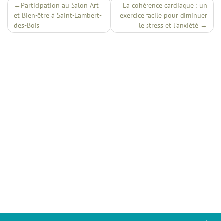
Navigation
Participation au Salon Art
La cohérence cardiaque : un
Interventions et Prestations
et Bien-être à Saint-Lambert-
exercice facile pour diminuer
de
Actualités
des-Bois
le stress et l’anxiété
l’article
Tarifs
FAQ
Contact