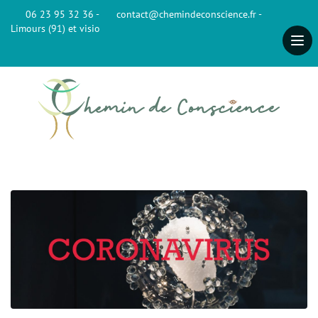
06 23 95 32 36 -
contact@chemindeconscience.fr -
Limours (91) et visio
Accueil
Qui suis-je ?
Présentation
Mon accompagnement