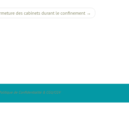
rmeture des cabinets durant le confinement
Politique de Confidentialité & CGU/CGV
s-Bains, Magny-les-Hameaux, Saint-Rémy-les-Chevreuse, Vaugrigneuse, Saint-
Troux, Fontenay-les-Briis, Courson-Monteloup, Janvry, Gometz-la-Ville, Les
ille, Angervilliers, Arpajon, Breuillet, Val Saint Germain