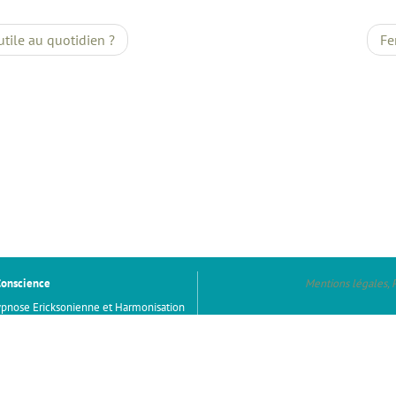
utile au quotidien ?
Fe
Conscience
Mentions légales, 
ypnose Ericksonienne et Harmonisation
s (91) et visio
Limours, Chevreuse, Briis-sous-Forges, Forges-le
n Mentale, Enfance et adolescence
Maurice-Montcouronne, Saint-Forget, Boullay-les-
Molières, Pecqueuse, Cernay-la-V
ience.fr