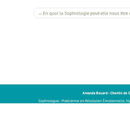
Navigation
En quoi la Sophrologie peut-elle nous être 
de
l’article
Amanda Bouard - Chemin de 
Sophrologue - Praticienne en Résolution Émotionnelle, H
Globale - Enseignant Reiki à Limour
Spécialisée Stress et Anxiété, Émotions, Préparatio
06 23 95 32 36
contact@chemindeconsc