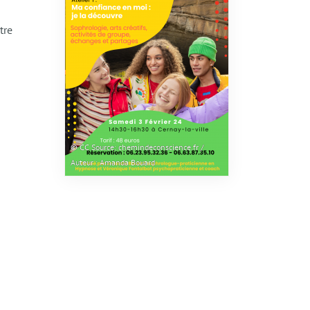
tre
© CC Source: chemindeconscience.fr /
Auteur : Amanda Bouard