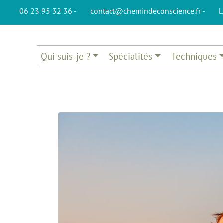
06 23 95 32 36 -
contact@chemindeconscience.fr -
L
Qui suis-je ?
Spécialités
Techniques