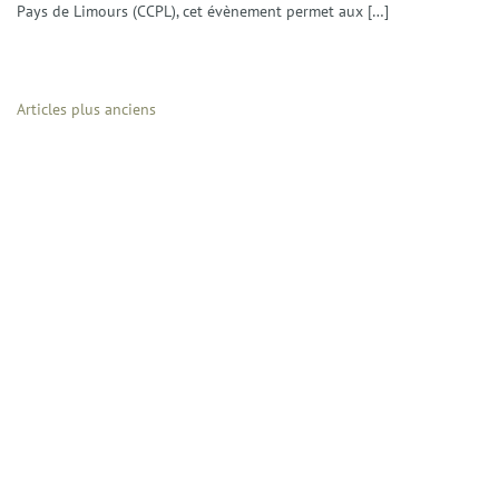
Pays de Limours (CCPL), cet évènement permet aux […]
Navigation
Articles plus anciens
des
articles