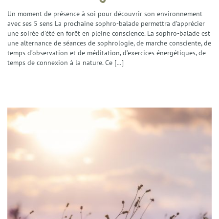
Gestion du stress et anxiété
Un moment de présence à soi pour découvrir son environnement
Émotions et Santé Émotionnelle
avec ses 5 sens La prochaine sophro-balade permettra d’apprécier
Préparation Mentale
une soirée d’été en forêt en pleine conscience. La sophro-balade est
Confiance en Soi
une alternance de séances de sophrologie, de marche consciente, de
Enfants et Adolescents
temps d’observation et de méditation, d’exercices énergétiques, de
temps de connexion à la nature. Ce […]
Techniques
La Sophrologie
La Résolution Émotionnelle (EmRes)
L’Harmonisation Globale
L’Hypnose Ericksonienne
Le Reiki
Services
Séances individuelles Adultes
Séances Enfants et Adolescents
Séances collectives de Sophrologie
Ateliers et Sophro-Balades
Interventions et Prestations
Actualités